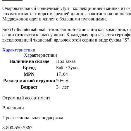
Очаровательный солнечный Луи - коллекционный мишка из сере
лохматого меха с ворсом средней длинны золотисто-коричневог
Медвежонок одет в жилет с большими пуговицами.
Suki Gifts International - инновационная английская компани
серии относятся к классу люкс. К каждому прилагается серти
эксклюзивный тканевый ярлычок этой серии в виде буквы "S".
Характеристики
Характеристики
Наличие на складе
Под заказ
Бренд
Suki / Зуки
MPN
17104
Размер мягкой игрушки
50+см
Возраст
3+ лет
Огромный ассортимент
В наличии
Профессиональная поддержка
8-800-550-5367