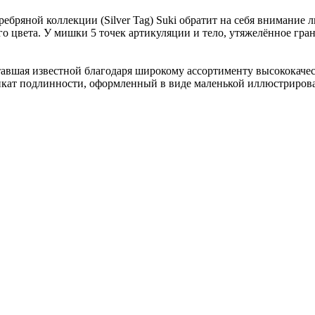
бряной коллекции (Silver Tag) Suki обратит на себя внимание 
о цвета. У мишки 5 точек артикуляции и тело, утяжелённое гра
я, ставшая известной благодаря широкому ассортименту высокока
фикат подлинности, оформленный в виде маленькой иллюстриров