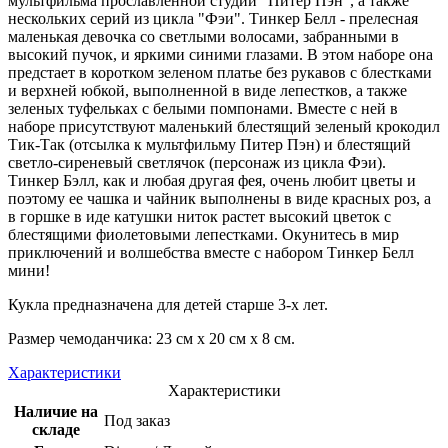
мультфильма прославленной студии "Питер Пэн", а также
нескольких серий из цикла "Фэи". Тинкер Белл - прелесная
маленькая девочка со светлыми волосами, забранными в
высокий пучок, и яркими синими глазами. В этом наборе она
предстает в коротком зеленом платье без рукавов с блестками
и верхней юбкой, выполненной в виде лепестков, а также
зеленых туфельках с белыми помпонами. Вместе с ней в
наборе присутствуют маленький блестящий зеленый крокодил
Тик-Так (отсылка к мультфильму Питер Пэн) и блестящий
светло-сиреневый светлячок (персонаж из цикла Фэи).
Тинкер Бэлл, как и любая другая фея, очень любит цветы и
поэтому ее чашка и чайник выполнены в виде красных роз, а
в горшке в иде катушки ниток растет высокий цветок с
блестящими фиолетовыми лепестками. Окунитесь в мир
приключений и волшебства вместе с набором Тинкер Белл
мини!
Кукла предназначена для детей старше 3-х лет.
Размер чемоданчика: 23 см х 20 см х 8 см.
Характеристики
Характеристики
Наличие на
Под заказ
складе