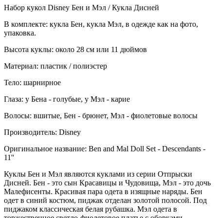
Набор кукол Disney Бен и Мэл / Кукла Дисней
В комплекте: кукла Бен, кукла Мэл, в одежде как на фото,
упаковка.
Высота куклы: около 28 см или 11 дюймов
Материал: пластик / полиэстер
Тело: шарнирное
Глаза: у Бена - голубые, у Мэл - карие
Волосы: вшитые, Бен - брюнет, Мэл - фиолетовые волосы
Производитель: Disney
Оригинальное название: Ben and Mal Doll Set - Descendants -
11''
Куклы Бен и Мэл являются куклами из серии Отпрыски
Дисней. Бен - это сын Красавицы и Чудовища, Мэл - это дочь
Малефисенты. Красивая пара одета в изящные наряды. Бен
одет в синий костюм, пиджак отделан золотой полосой. Под
пиджаком классическая белая рубашка. Мэл одета в
торжественное светло-фиолетовое платье с оборками.