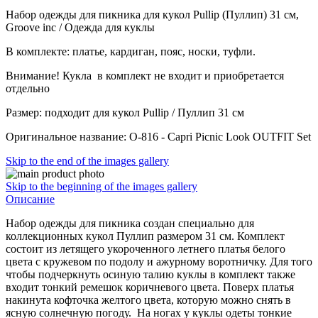
Набор одежды для пикника для кукол Pullip (Пуллип) 31 см,
Groove inc / Одежда для куклы
В комплекте: платье, кардиган, пояс, носки, туфли.
Внимание! Кукла в комплект не входит и приобретается
отдельно
Размер: подходит для кукол Pullip / Пуллип 31 см
Оригинальное название: O-816 - Capri Picnic Look OUTFIT Set
Skip to the end of the images gallery
Skip to the beginning of the images gallery
Описание
Набор одежды для пикника создан специально для
коллекционных кукол Пуллип размером 31 см. Комплект
состоит из летящего укороченного летнего платья белого
цвета с кружевом по подолу и ажурному воротничку. Для того
чтобы подчеркнуть осиную талию куклы в комплект также
входит тонкий ремешок коричневого цвета. Поверх платья
накинута кофточка желтого цвета, которую можно снять в
ясную солнечную погоду. На ногах у куклы одеты тонкие