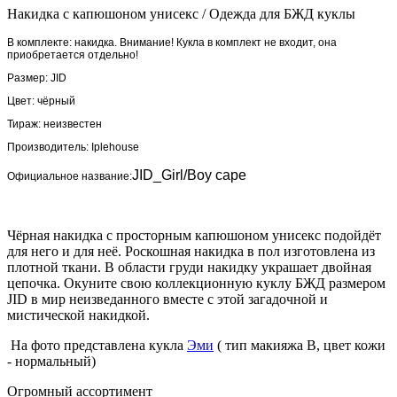
Накидка с капюшоном унисекс
/
Одежда для БЖД куклы
В комплекте: накидка. Внимание! Кукла в комплект не входит, она
приобретается отдельно!
Размер: JID
Цвет: чёрный
Тираж: неизвестен
Производитель:
Iplehouse
JID_Girl/Boy cape
Официальное название:
Чёрная накидка с просторным капюшоном унисекс подойдёт
для него и для неё. Роскошная накидка в пол изготовлена из
плотной ткани. В области груди накидку украшает двойная
цепочка. Окуните свою коллекционную куклу БЖД размером
JID в мир неизведанного вместе с этой загадочной и
мистической накидкой.
На фото представлена кукла
Эми
( тип макияжа В, цвет кожи
- нормальный)
Огромный ассортимент