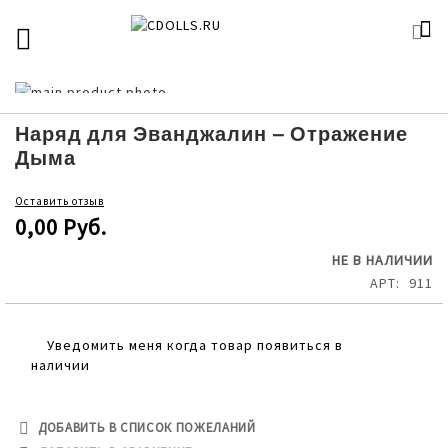
SKIP
К
TOGGLE NAV
П
TO
CONTENT
Skip
to
Skip
the
to
Наряд для Эванджалин – Отражение
end
the
Дыма
of
beginning
the
of
Оставить отзыв
images
the
0,00 Руб.
gallery
images
gallery
НЕ В НАЛИЧИИ
АРТ
911
Уведомить меня когда товар появиться в
наличии
ДОБАВИТЬ В СПИСОК ПОЖЕЛАНИЙ