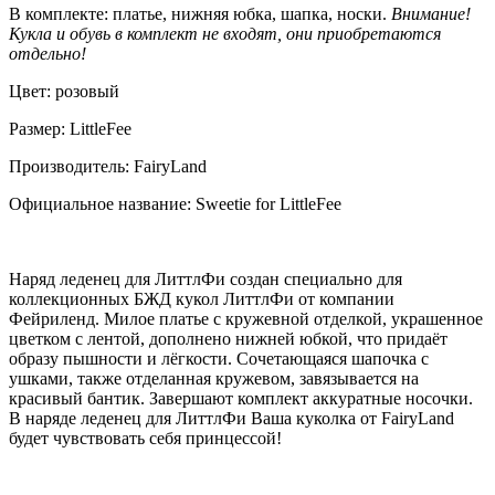
В комплекте: платье, нижняя юбка, шапка, носки.
Внимание!
Кукла и обувь в комплект не входят, они приобретаются
отдельно!
Цвет: розовый
Размер: LittleFee
Производитель: FairyLand
Официальное название: Sweetie for LittleFee
Наряд леденец для ЛиттлФи создан специально для
коллекционных БЖД кукол ЛиттлФи от компании
Фейриленд. Милое платье с кружевной отделкой, украшенное
цветком с лентой, дополнено нижней юбкой, что придаёт
образу пышности и лёгкости. Сочетающаяся шапочка с
ушками, также отделанная кружевом, завязывается на
красивый бантик. Завершают комплект аккуратные носочки.
В наряде леденец для ЛиттлФи Ваша куколка от FairyLand
будет чувствовать себя принцессой!