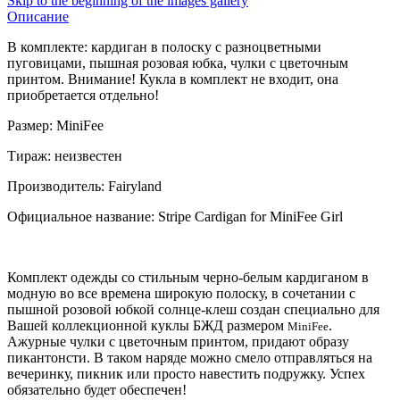
Skip to the beginning of the images gallery
Описание
В комплекте: кардиган в полоску с разноцветными
пуговицами, пышная розовая юбка, чулки с цветочным
принтом. Внимание! Кукла в комплект не входит, она
приобретается отдельно!
Размер: MiniFee
Тираж: неизвестен
Производитель: Fairyland
Официальное название: Stripe Cardigan for MiniFee Girl
Комплект одежды со стильным черно-белым кардиганом в
модную во все времена широкую полоску, в сочетании с
пышной розовой юбкой солнце-клеш создан специально для
Вашей коллекционной куклы БЖД размером
.
MiniFee
Ажурные чулки с цветочным принтом, придают образу
пикантонсти. В таком наряде можно смело отправляться на
вечеринку, пикник или просто навестить подружку. Успех
обязательно будет обеспечен!