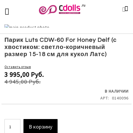
SKIP
К
TOGGLE NAV
П
TO
CONTENT
Skip
to
Skip
the
to
Парик Luts CDW-60 For Honey Delf (с
end
the
хвостиком: светло-коричневый
of
beginning
размер 15-18 см для кукол Латс)
the
of
images
the
Оставить отзыв
gallery
images
3 995,00 Руб.
gallery
4 945,00 Руб.
В НАЛИЧИИ
АРТ
0140096
В корзину