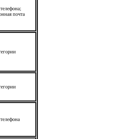
телефона;
онная почта
тегории
тегории
телефона