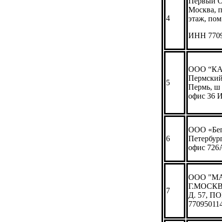
Первый О
Москва, п
4
этаж, пом.
ИНН 770
ООО “КА
Пермский 
5
Пермь, ш 
офис 36 
ООО «Беге
6
Петербург
офис 726
ООО "МА
Г.МОСК
7
Д. 57, 
77095011