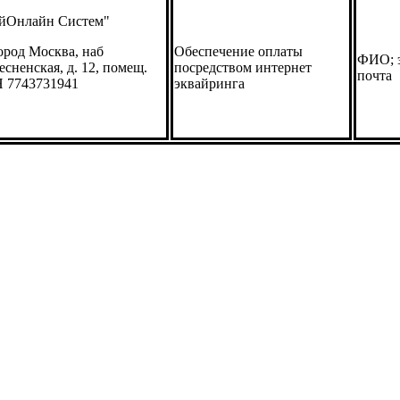
йОнлайн Систем"
ород Москва, наб
Обеспечение оплаты
ФИО; 
сненская, д. 12, помещ.
посредством интернет
почта
Н 7743731941
эквайринга