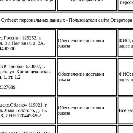
персо
Субъект персональных данных - Пользователи сайта Оператора
 России» 125252, г.
Обеспечение доставки
ФИО; н
л. 3-я Песчаная, д. 2А.
заказа
адрес 
4490000
К-Глобал» 630007, г.
рск, ул. Кривощековская,
Обеспечение доставки
ФИО; н
. 1, эт. 1,2
заказа
адрес 
2327689
екс.Облако» 119021, г.
Обеспечение доставки
л. Льва Толстого, д. 16,
Все ка
заказа
28, ИНН 7704458262