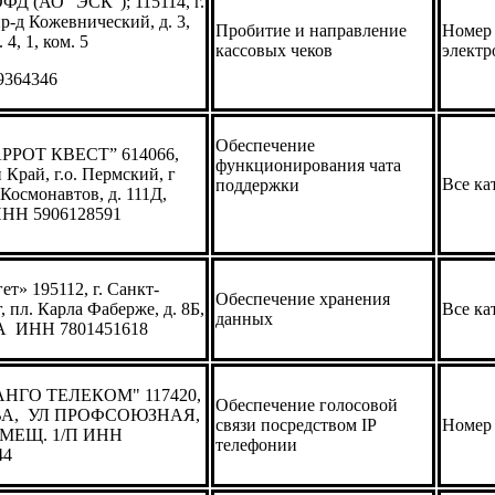
ФД (АО "ЭСК"); 115114, г.
р-д Кожевнический, д. 3,
Пробитие и направление
Номер 
 4, 1, ком. 5
кассовых чеков
электр
9364346
Обеспечение
РРОТ КВЕСТ” 614066,
функционирования чата
Край, г.о. Пермский, г
Все ка
поддержки
Космонавтов, д. 111Д,
ИНН 5906128591
т» 195112, г. Санкт-
Обеспечение хранения
, пл. Карла Фаберже, д. 8Б,
Все ка
данных
А ИНН 7801451618
НГО ТЕЛЕКОМ" 117420,
Обеспечение голосовой
ВА, УЛ ПРОФСОЮЗНАЯ,
связи посредством IP
Номер 
ПОМЕЩ. 1/П ИНН
телефонии
44