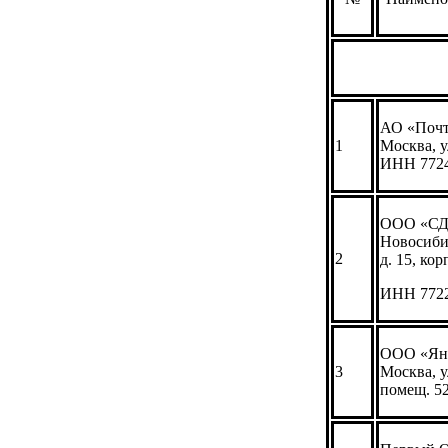
АО «Почта
1
Москва, у
ИНН 772
ООО «СДЭ
Новосиби
2
д. 15, корп
ИНН 772
ООО «Янд
3
Москва, у
помещ. 5