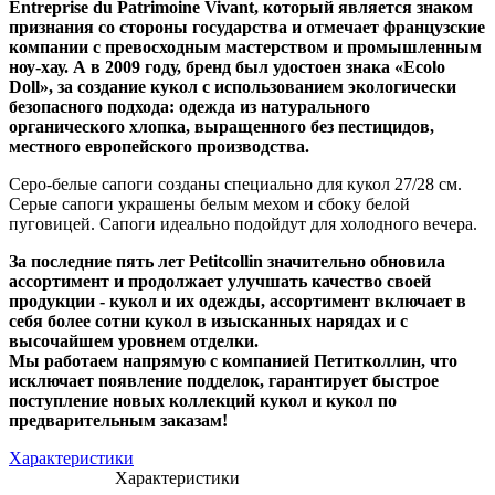
Entreprise du Patrimoine Vivant, который является знаком
признания со стороны государства и отмечает французские
компании с превосходным мастерством и промышленным
ноу-хау. А в 2009 году, бренд был удостоен знака «Ecolo
Doll», за создание кукол с использованием экологически
безопасного подхода: одежда из натурального
органического хлопка, выращенного без пестицидов,
местного европейского производства.
Серо-белые сапоги созданы специально для кукол 27/28 см.
Серые сапоги украшены белым мехом и сбоку белой
пуговицей. Сапоги идеально подойдут для холодного вечера.
За последние пять лет Petitcollin значительно обновила
ассортимент и продолжает улучшать качество своей
продукции - кукол и их одежды, ассортимент включает в
себя более сотни кукол в изысканных нарядах и с
высочайшем уровнем отделки.
Мы работаем напрямую с компанией Петитколлин, что
исключает появление подделок, гарантирует быстрое
поступление новых коллекций кукол и кукол по
предварительным заказам!
Характеристики
Характеристики