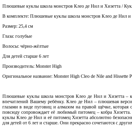
Плюшевые куклы школа монстров Клео де Нил и Хизетта / Ку
В комплекте: Плюшевые куклы школа монстров Клео де Нил и Х
Размер: 25,4 см
Глаза: голубые
Волосы: чёрно-жёлтые
Для детей старше 6 лет
Производитель: Monster High
Оригинальное название: Monster High Cleo de Nile and Hissette P
Плюшевые куклы школа монстров Клео де Нил и Хизетта – к
впечатлений Вашему ребёнку. Клео де Нил – плюшевая верс
глазами в виде пуговиц и алмазом на правой щёчке, которая
повсюду сопровождает её любимый питомец – кобра Хизетта.
куклы Клео де Нил и её питомец Хизетта абсолютно безопас
для детей от 6 лет и старше. Они прекрасно сочетаются с др