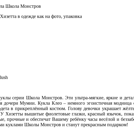
кла Школа Монстров
изетта в одежде как на фото, упаковка
lush
уклы серии Школа Монстров. Эти ультра-мягкие, яркие и дета
ия дочери Мумии. Кукла Клео – немного эгоистичная модниц
 одета в прикреплённый костюм. Голову девочки украшает жёлт
 У Хизетты вышитые фиолетовые глазки, красный язычок, пока
ные, прочные и обеспечат Вашему ребёнку часы весёлой и без
угими куклами Школы Монстров и станут прекрасным подарком!