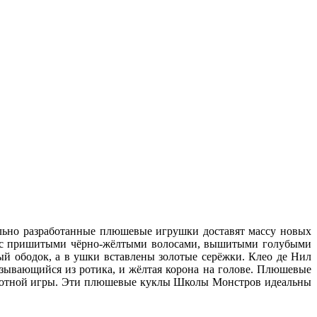
льно разработанные плюшевые игрушки доставят массу новых
а с пришитыми чёрно-жёлтыми волосами, вышитыми голубыми
ый ободок, а в ушки вставлены золотые серёжки. Клео де Нил
зывающийся из ротика, и жёлтая корона на голове. Плюшевые
заботной игры. Эти плюшевые куклы Школы Монстров идеальны