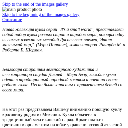
Skip to the end of the images gallery
Skip to the beginning of the images gallery
Описание
Новая коллекция кукол серии "It's a small world", представляет
собой набор кукол разных стран и народов мира, поющих одну
из самых известных мелодий Диснея всех времен,''Этот
маленький мир,'' (Мэри Поппинс), композиторов Ричарда М. и
Роберта Б. Шерман.
Благодаря стараниям легендарного художника и
иллюстратора студии Дисней – Мэри Блэр, каждая кукла
одета в традиционный народный костюм и поёт на своем
родном языке. Песни были записаны с привлечением детей со
всего мира.
На этот раз представляем Вашему вниманию поющую куклу-
красавицу родом из Мексики. Кукла облачена в
традиционный мексиканский наряд. Яркое платье с
цветочным орнаментом на юбке украшено розовой атласной