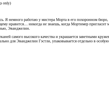
s only)
сь. Я немного работаю у мистера Морта в его похоронном бюро, 
щему нравится… никогда не знаешь, когда Мортимер пригласит м
вью, Эванджелин.
 тканей самого высокого качества и украшается заветными круж
иально для Эванджелин Гэстли, упаковывается отдельно в особ