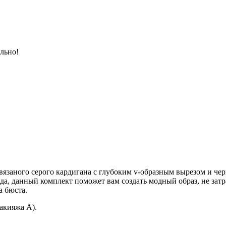
ельно!
язаного серого кардигана с глубоким v-образным вырезом и че
да, данный комплект поможет вам создать модный образ, не зат
а бюста.
макияжа А).