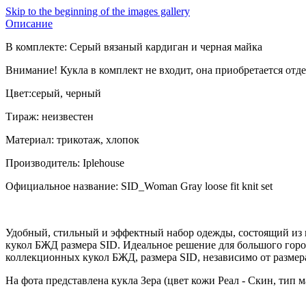
Skip to the beginning of the images gallery
Описание
В комплекте: Серый вязаный кардиган и черная майка
Внимание! Кукла в комплект не входит, она приобретается отд
Цвет:серый, черный
Тираж: неизвестен
Материал: трикотаж, хлопок
Производитель: Iplehouse
Официальное название: SID_Woman Gray loose fit knit set
Удобный, стильный и эффектный набор одежды, состоящий из в
кукол БЖД размера SID. Идеальное решение для большого горо
коллекционных кукол БЖД, размера SID, независимо от размер
На фота представлена кукла Зера (цвет кожи Реал - Скин, тип 