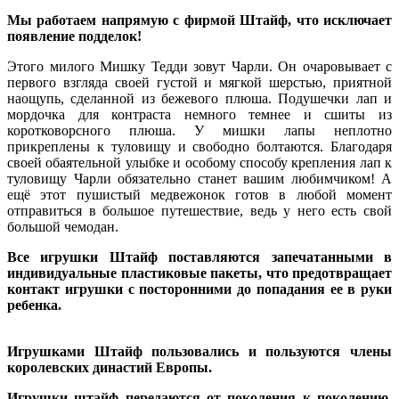
Мы работаем напрямую с фирмой Штайф, что исключает
появление подделок!
Этого милого Мишку Тедди зовут Чарли. Он очаровывает с
первого взгляда своей густой и мягкой шерстью, приятной
наощупь, сделанной из бежевого плюша. Подушечки лап и
мордочка для контраста немного темнее и сшиты из
коротковорсного плюша. У мишки лапы неплотно
прикреплены к туловищу и свободно болтаются. Благодаря
своей обаятельной улыбке и особому способу крепления лап к
туловищу Чарли обязательно станет вашим любимчиком! А
ещё этот пушистый медвежонок готов в любой момент
отправиться в большое путешествие, ведь у него есть свой
большой чемодан.
Все игрушки Штайф поставляются запечатанными в
индивидуальные пластиковые пакеты, что предотвращает
контакт игрушки с посторонними до попадания ее в руки
ребенка.
Игрушками Штайф пользовались и пользуются члены
королевских династий Европы.
Игрушки штайф передаются от поколения к поколению,