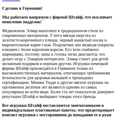
Сделано в Германии!
Мы работаем напрямую с фирмой Штайф, что исключает
появление подделок!
Медвежонок Элмар выполнен в традиционном стиле из
современных материалов. У него мягкая шерстка из
золотисто-коричневого плюша, черный вышитый носик и
выразительные карие глаза. Подушечки лап медведя покрыты
плюшем с более коротким ворсом. Его тело снабжено
шарнирами, поэтому лапы и голова легко двигаются, что
делает игру с Элмаром интереснее. Элмар станет для детей
желанным подарком и верным другом. Игрушки немецкой
фирмы Штайф производятся в Германии только из
высококачественных материалов, отвечающих требованиям
безопасности для здоровья малышей и прошедших
сертификацию. Мишки Тедди и другие мягкие игрушки на
протяжении десятков лет являются одними из самых
популярных во всём мире. Более ста лет покупатели доверяют
репутации Штайф и выбирают товары этого бренда.
Все игрушки Штайф поставляются запечатанными в
индивидуальные пластиковые пакеты, что предотвращает
контакт игрушки с посторонними до попадания ее в руки