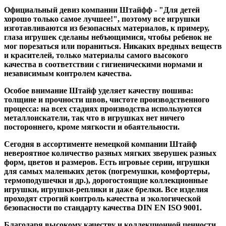
Официальный девиз компании Штайфф - "Для детей
хорошо только самое лучшее!", поэтому все игрушки
изготавливаются из безопасных материалов, к примеру,
глаза игрушек сделаны небъющимися, чтобы ребенок не
мог порезаться или пораниться. Никаких вредных веществ
и красителей, только материалы самого высокого
качества в соответствии с гигиеническими нормами и
независимым контролем качества.
Особое внимание Штайф уделяет качеству пошива:
толщине и прочности швов, чистоте производственного
процесса: на всех стадиях производства используются
металлоискатели, так что в игрушках нет ничего
постороннего, кроме мягкости и обаятельности.
Сегодня в ассортименте немецкой компании Штайф
невероятное количество разных мягких зверушек разных
форм, цветов и размеров. Есть игровые серии, игрушки
для самых маленьких деток (погремушки, комфортеры,
термоподушечки и др.), дорогостоящие коллекционные
игрушки, игрушки-реплики и даже брелки. Все изделия
проходят строгий контроль качества и экологической
безопасности по стандарту качества DIN EN ISO 9001.
Благодаря высокому качеству и коллекционной ценности