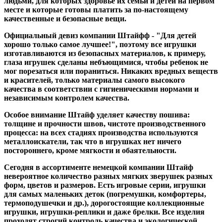
людьми, для которых здоровье их семьи и детей на первом
месте и которые готовы платить за по-настоящему
качественные и безопасные вещи.
Официальный девиз компании Штайфф - "Для детей
хорошо только самое лучшее!", поэтому все игрушки
изготавливаются из безопасных материалов, к примеру,
глаза игрушек сделаны небъющимися, чтобы ребенок не
мог порезаться или пораниться. Никаких вредных веществ
и красителей, только материалы самого высокого
качества в соответствии с гигиеническими нормами и
независимым контролем качества.
Особое внимание Штайф уделяет качеству пошива:
толщине и прочности швов, чистоте производственного
процесса: на всех стадиях производства используются
металлоискатели, так что в игрушках нет ничего
постороннего, кроме мягкости и обаятельности.
Сегодня в ассортименте немецкой компании Штайф
невероятное количество разных мягких зверушек разных
форм, цветов и размеров. Есть игровые серии, игрушки
для самых маленьких деток (погремушки, комфортеры,
термоподушечки и др.), дорогостоящие коллекционные
игрушки, игрушки-реплики и даже брелки. Все изделия
проходят строгий контроль качества и экологической