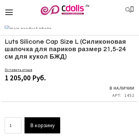
SKIP
К
TOGGLE NAV
П
TO
CONTENT
Skip
to
Skip
the
to
Luts Silicone Cap Size L (Силиконовая
end
the
шапочка для париков размер 21,5-24
of
beginning
см для кукол БЖД)
the
of
images
the
Оставить отзыв
gallery
images
1 205,00 Руб.
gallery
В НАЛИЧИИ
АРТ
1452
В корзину