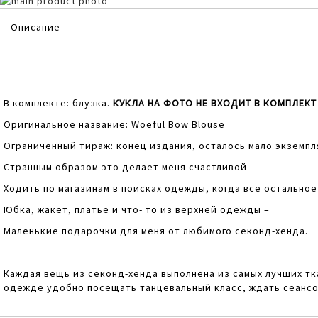
Skip
to
Skip
Описание
the
to
end
the
of
beginning
the
of
images
the
gallery
images
В комплекте: блузка.
КУКЛА НА ФОТО НЕ ВХОДИТ В КОМПЛЕКТ
gallery
Оригинальное название: Woeful Bow Blouse
Ограниченный тираж: конец издания, осталось мало экземпл
Странным образом это делает меня счастливой –
Ходить по магазинам в поисках одежды, когда все остальное
Юбка, жакет, платье и что- то из верхней одежды –
Маленькие подарочки для меня от любимого секонд-хенда.
Каждая вещь из секонд-хенда выполнена из самых лучших тк
одежде удобно посещать танцевальный класс, ждать сеансо