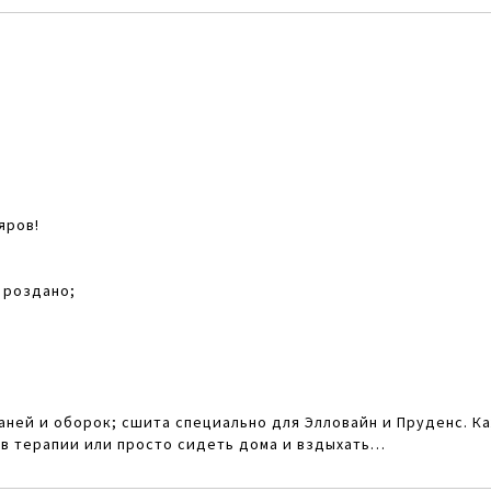
яров!
 роздано;
аней и оборок; сшита специально для Элловайн и Пруденс. К
в терапии или просто сидеть дома и вздыхать…