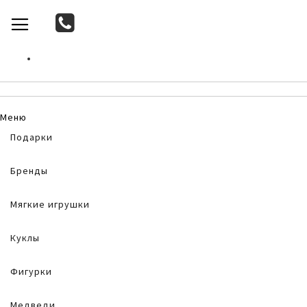
SKIP
TOGGLE NAV
TO
CONTENT
Меню
Подарки
Бренды
Мягкие игрушки
Куклы
Фигурки
Медведи