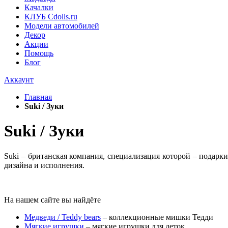
Качалки
КЛУБ Cdolls.ru
Модели автомобилей
Декор
Акции
Помощь
Блог
Аккаунт
Главная
Suki / Зуки
Suki / Зуки
Suki – британская компания, специализация которой – подарк
дизайна и исполнения.
На нашем сайте вы найдёте
Медведи / Teddy bears
– коллекционные мишки Тедди
Мягкие игрушки
– мягкие игрушки для деток