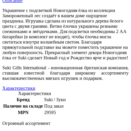
Описание
Украшение с подсветкой Новогодняя ёлка из коллекции
Замороженный лес создаёт в вашем доме ощущение
праздника. Игрушка сделана из натурального дерева белого
цвета с двумя гранями. Ветви ёлочки украшены резными
снежинками и звёздочками. Для подсветки необходимы 2 АА
батарейки (в комплект не входят), чтобы ёлочка могла
светиться изнутри волшебным светом. Благодаря
прямоугольной подставке вы можете поместить украшение на
любую поверхность. Прекрасный элемент декора Новогодняя
ёлка от Suki сделает Новый год и Рождество ярче и радостнее!
Suki Gifts International - инновационная
британская компания,
ставшая известной благодаря широкому ассортименту
высококачественных мягких игрушек и подарков.
Характеристики
Характеристики
Бренд
Suki / Зуки
Наличие на складе
Под заказ
MPN
29595
Огромный ассортимент