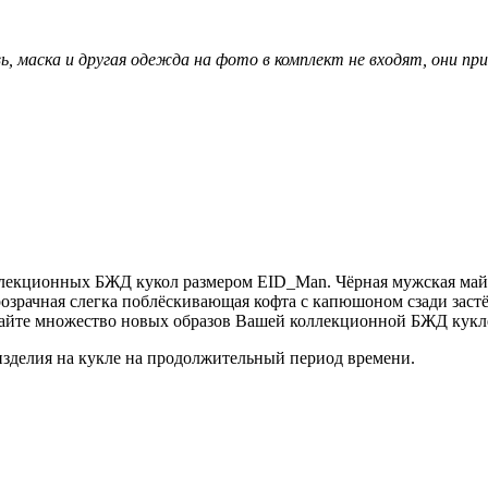
вь, маска и другая одежда на фото в комплект не входят, они п
лекционных БЖД кукол размером EID_Man. Чёрная мужская майка
розрачная слегка поблёскивающая кофта с капюшоном сзади заст
вайте множество новых образов Вашей коллекционной БЖД кукл
 изделия на кукле на продолжительный период времени.