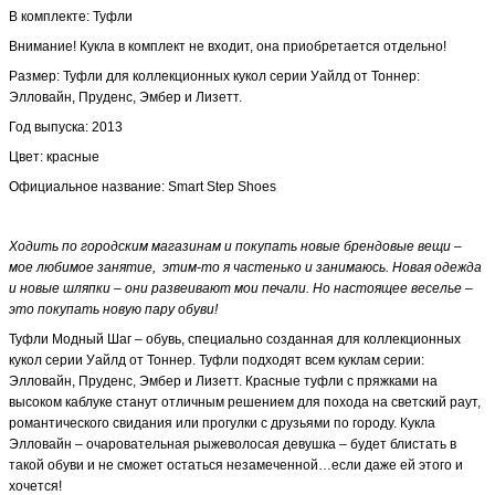
В комплекте: Туфли
Внимание! Кукла в комплект не входит, она приобретается отдельно!
Размер:
Туфли для коллекционных кукол серии Уайлд от Тоннер:
Элловайн, Пруденс, Эмбер и Лизетт.
Год выпуска: 2013
Цвет: красные
Официальное название:
Smart Step Shoes
Ходить по городским магазинам и покупать новые брендовые вещи –
мое любимое занятие, этим-то я частенько и занимаюсь. Новая одежда
и новые шляпки – они развеивают мои печали. Но настоящее веселье –
это покупать новую пару обуви!
Туфли Модный Шаг –
обувь, специально созданная для коллекционных
кукол серии Уайлд от Тоннер. Туфли подходят всем куклам серии:
Элловайн, Пруденс, Эмбер и Лизетт.
Красные туфли с пряжками на
высоком каблуке станут отличным решением для похода на светский раут,
романтического свидания или прогулки с друзьями по городу. Кукла
Элловайн – очаровательная рыжеволосая девушка – будет блистать в
такой обуви и не сможет остаться незамеченной…если даже ей этого и
хочется!