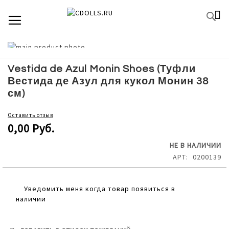
SKIP
К
TOGGLE NAV
П
TO
CONTENT
Skip
to
Skip
the
to
Vestida de Azul Monin Shoes (Туфли
end
the
Вестида де Азул для кукол Монин 38
of
beginning
см)
the
of
images
the
Оставить отзыв
gallery
images
0,00 Руб.
gallery
НЕ В НАЛИЧИИ
АРТ
0200139
Уведомить меня когда товар появиться в
наличии