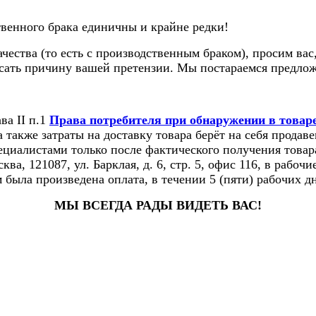
твенного брака единичны и крайне редки!
чества (то есть с производственным браком), просим вас
сать причину вашей претензии. Мы постараемся предло
ва II п.1
Права потребителя при обнаружении в товаре
а также затраты на доставку товара берёт на себя прода
циалистами только после фактического получения товар
ква, 121087, ул. Барклая, д. 6, стр. 5, офис 116, в рабо
 была произведена оплата, в течении 5 (пяти) рабочих д
МЫ ВСЕГДА РАДЫ ВИДЕТЬ ВАС!