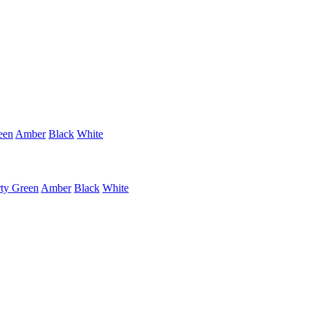
een
Amber
Black
White
rty Green
Amber
Black
White