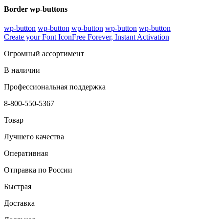
Border wp-buttons
wp-button
wp-button
wp-button
wp-button
wp-button
Create your Font Icon
Free Forever, Instant Activation
Огромный ассортимент
В наличии
Профессиональная поддержка
8-800-550-5367
Товар
Лучшего качества
Оперативная
Отправка по России
Быстрая
Доставка