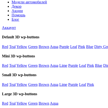
Модели автомобилей
Декор
Акции
Помощь
Блог
Аккаунт
Default 3D wp-buttons
Red
Teal
Yellow
Green
Brown
Aqua
Purple
Leaf
Pink
Blue
Dirty Gr
Mini 3D wp-buttons
Red
Teal
Yellow
Green
Brown
Aqua
Lime
Purple
Leaf
Pink
Blue
Di
Small 3D wp-buttons
Red
Teal
Yellow
Green
Brown
Aqua
Lime
Purple
Leaf
Pink
Large 3D wp-buttons
Red
Teal
Yellow
Green
Brown
Aqua