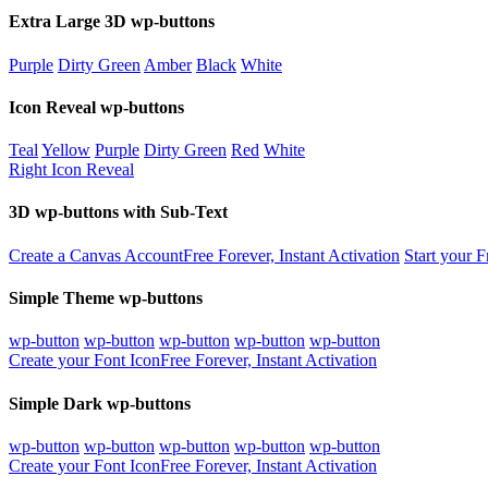
Extra Large 3D wp-buttons
Purple
Dirty Green
Amber
Black
White
Icon Reveal wp-buttons
Teal
Yellow
Purple
Dirty Green
Red
White
Right Icon Reveal
3D wp-buttons with Sub-Text
Create a Canvas Account
Free Forever, Instant Activation
Start your F
Simple Theme wp-buttons
wp-button
wp-button
wp-button
wp-button
wp-button
Create your Font Icon
Free Forever, Instant Activation
Simple Dark wp-buttons
wp-button
wp-button
wp-button
wp-button
wp-button
Create your Font Icon
Free Forever, Instant Activation