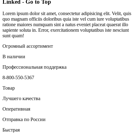
Linked - Go to Top
Lorem ipsum dolor sit amet, consectetur adipisicing elit. Velit, quis
quo magnam officiis doloribus quia iste vel cum iure voluptatibus
ratione maiores numquam sint a natus eveniet placeat quaerat illo
sapiente soluta in. Error, exercitationem voluptatibus iste nesciunt
sunt quam!
Огромный ассортимент
В наличии
Профессиональная поддержка
8-800-550-5367
Товар
Лучшего качества
Оперативная
Отправка по России
Быстрая