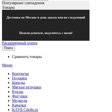
Популярные совпадения
Товары
Доставка по Москве в день заказа или на следующий
Нашли дешевле, поделитесь с нами!
Расширенный поиск
Поиск
Сравнить товары
Меню
Контакты
Подарки
Бренды
Мягкие игрушки
Куклы
Фигурки
Медведи
Качалки
КЛУБ Cdolls.ru