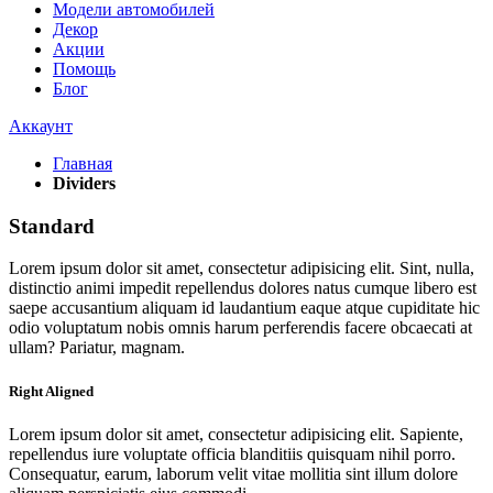
Модели автомобилей
Декор
Акции
Помощь
Блог
Аккаунт
Главная
Dividers
Standard
Lorem ipsum dolor sit amet, consectetur adipisicing elit. Sint, nulla,
distinctio animi impedit repellendus dolores natus cumque libero est
saepe accusantium aliquam id laudantium eaque atque cupiditate hic
odio voluptatum nobis omnis harum perferendis facere obcaecati at
ullam? Pariatur, magnam.
Right Aligned
Lorem ipsum dolor sit amet, consectetur adipisicing elit. Sapiente,
repellendus iure voluptate officia blanditiis quisquam nihil porro.
Consequatur, earum, laborum velit vitae mollitia sint illum dolore