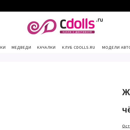
РКИ
МЕДВЕДИ
КАЧАЛКИ
КЛУБ CDOLLS.RU
МОДЕЛИ АВТ
Ж
ч
Ост