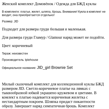
Женский комплект Домовёнок
/
Одежда для БЖД куклы
В комплекте: платье, жилет, шляпа, брошь. Внимание! Кукла в комплект не
входит, она приобретается отдельно!
Размер: JID
Подходит для размера груди большая и маленькая.
Для размера груди Гламур / Glamour наряд может не подойти.
Цвет: коричневый
Тираж: неизвестен
Производитель:
Iplehouse
JID_girl Brownie Set
Официальное название:
Милый сказочный комплект для коллекционной куклы БЖД
размером JID. Светло-коричневое платье на лямках с
тыквообразной юбкой украшено кружевом и цветами. В
комлект к платью надевается коричневая жилетка с
нестандартным покроем. Шляпка придаст пикантности
образу. Завершает наряд симпатичная брошь. Комплект