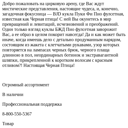
Добро пожаловать на цирковую арену, где Вас ждут
мистические представления, настоящие чудеса, и, конечно,
загадочная фокусница — BJD кукла Пуки Фи Пио фулсетная,
известная как Черная птица! С ней Вы окунетесь в мир
превращений и левитаций, исчезновений и преображений.
Один только взгляд куклы БЖД Пио фулсетная заворожит
Вас, а ее образ в целом покорит навсегда! Да и как может быть
иначе, когда имеешь дело с детально продуманным нарядом,
состоящим из жакета с клетчатыми рукавами, узор которых
повторяется на лампасах черных брюк, черного плаща
длинною в пол, неординарных ботинок и экстравагантной
шляпки, прикрепленной к коротким волосам с красным
отливом?! Настоящая Черная Птица!
Огромный ассортимент
В наличии
Профессиональная поддержка
8-800-550-5367
Товар