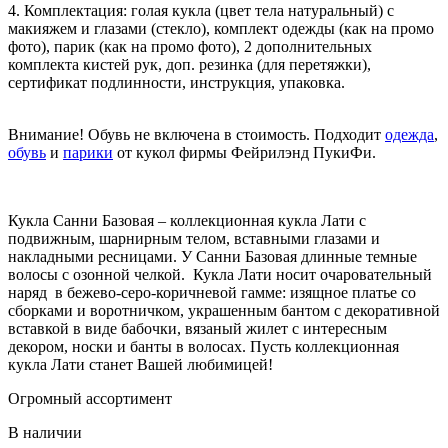
4. Комплектация: голая кукла (цвет тела натуральный) с
макияжем и глазами (стекло), комплект одежды (как на промо
фото) , парик (как на промо фото) , 2 дополнительных
комплекта кистей рук, доп. резинка (для перетяжки),
сертификат подлинности, инструкция, упаковка.
Внимание! Обувь не включена в стоимость. Подходит
одежда
,
обувь
и
парики
от кукол фирмы Фейрилэнд ПукиФи.
Кукла Санни Базовая – коллекционная кукла Лати с
подвижным, шарнирным телом, вставными глазами и
накладными ресницами. У Санни Базовая длинные темные
волосы с озонной челкой. Кукла Лати носит очаровательный
наряд в бежево-серо-коричневой гамме: изящное платье со
сборками и воротничком, украшенным бантом с декоративной
вставкой в виде бабочки, вязаный жилет с интересным
декором, носки и банты в волосах. Пусть коллекционная
кукла Лати станет Вашей любимицей!
Огромный ассортимент
В наличии