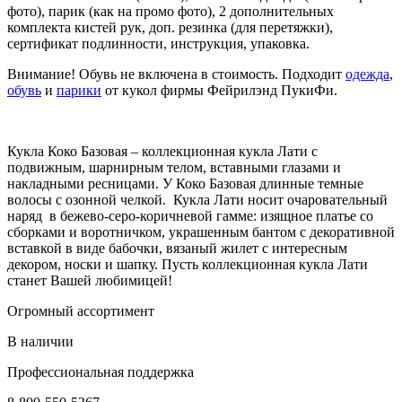
фото) , парик (как на промо фото) , 2 дополнительных
комплекта кистей рук, доп. резинка (для перетяжки),
сертификат подлинности, инструкция, упаковка.
Внимание! Обувь не включена в стоимость. Подходит
одежда
,
обувь
и
парики
от кукол фирмы Фейрилэнд ПукиФи.
Кукла Коко Базовая – коллекционная кукла Лати с
подвижным, шарнирным телом, вставными глазами и
накладными ресницами. У Коко Базовая длинные темные
волосы с озонной челкой. Кукла Лати носит очаровательный
наряд в бежево-серо-коричневой гамме: изящное платье со
сборками и воротничком, украшенным бантом с декоративной
вставкой в виде бабочки, вязаный жилет с интересным
декором, носки и шапку. Пусть коллекционная кукла Лати
станет Вашей любимицей!
Огромный ассортимент
В наличии
Профессиональная поддержка