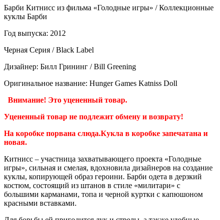
Барби Китнисс из фильма «Голодные игры» / Коллекционные
куклы Барби
Год выпуска: 2012
Черная Серия / Black Label
Дизайнер: Билл Грининг / Bill Greening
Оригинальное название: Hunger Games Katniss Doll
Внимание! Это уцененный товар.
Уцененный товар не подлежит обмену и возврату!
На коробке порвана слюда.Кукла в коробке запечатана и
новая.
Китнисс – участница захватывающего проекта «Голодные
игры», сильная и смелая, вдохновила дизайнеров на создание
куклы, копирующей образ героини. Барби одета в дерзкий
костюм, состоящий из штанов в стиле «милитари» с
большими карманами, топа и черной куртки с капюшоном
красными вставками.
Для борьбы ей пригодится лук и стрелы, а также удобные