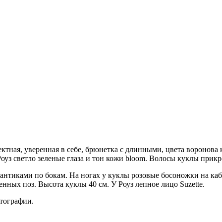
фектная, уверенная в себе, брюнетка с длинными, цвета воронов
уз светло зеленые глаза и тон кожи bloom. Волосы куклы прикр
 бантиками по бокам. На ногах у куклы розовые босоножки на ка
енных поз. Высота куклы 40 см. У Роуз лепное лицо Suzette.
отографии.