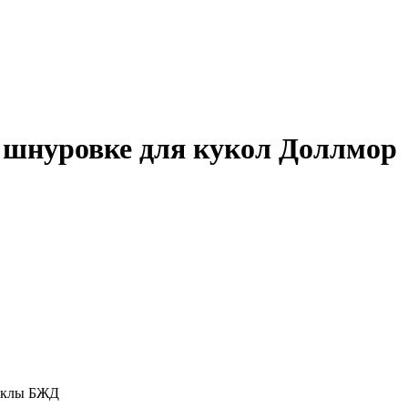
а шнуровке для кукол Доллмор
куклы БЖД