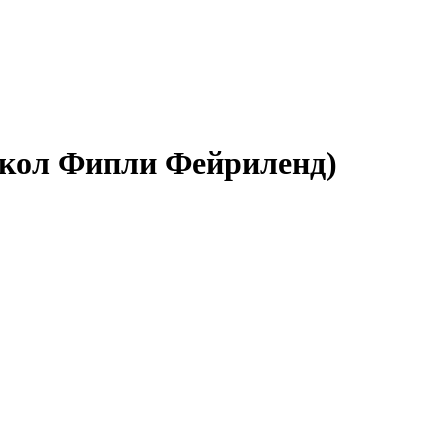
кукол Фипли Фейриленд)