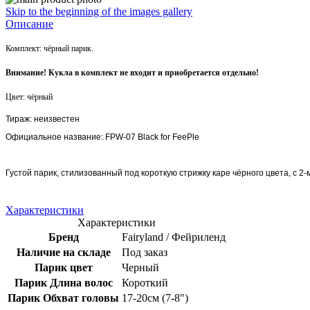
Skip to the beginning of the images gallery
Описание
Комплект: чёрный парик.
Внимание! Кукла в комплект не входит и приобретается отдельно!
Цвет: чёрный
Тираж: неизвестен
Официальное название:
FPW-07 Black for FeePle
Густой парик, стилизованный под короткую стрижку каре чёрного цвета, с
Характеристики
Характеристики
Бренд
Fairyland / Фейриленд
Наличие на складе
Под заказ
Парик цвет
Черный
Парик Длина волос
Короткий
Парик Обхват головы
17-20см (7-8")