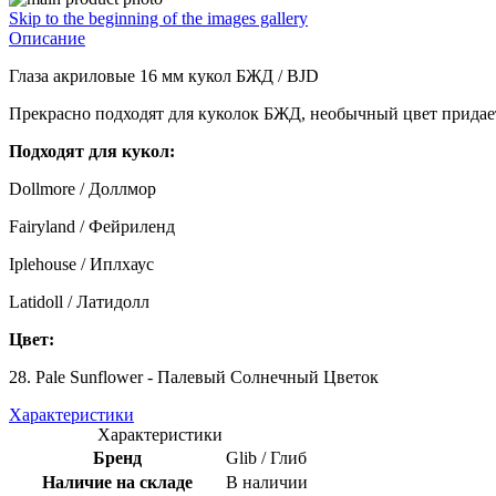
Skip to the beginning of the images gallery
Описание
Глаза акриловые 16 мм кукол БЖД / BJD
Прекрасно подходят для куколок БЖД, необычный цвет придает 
Подходят для кукол:
Dollmore / Доллмор
Fairyland / Фейриленд
Iplehouse / Иплхаус
Latidoll / Латидолл
Цвет:
28. Pale Sunflower - Палевый Солнечный Цветок
Характеристики
Характеристики
Бренд
Glib / Глиб
Наличие на складе
В наличии