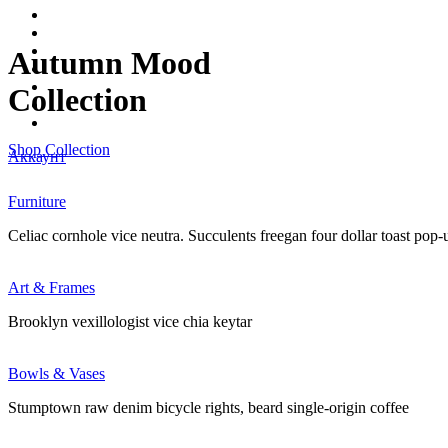
Качалки
КЛУБ Cdolls.ru
Модели автомобилей
Autumn Mood
Декор
Акции
Collection
Помощь
Блог
Shop Collection
Аккаунт
Furniture
Celiac cornhole vice neutra. Succulents freegan four dollar toast pop
Art & Frames
Brooklyn vexillologist vice chia keytar
Bowls & Vases
Stumptown raw denim bicycle rights, beard single-origin coffee