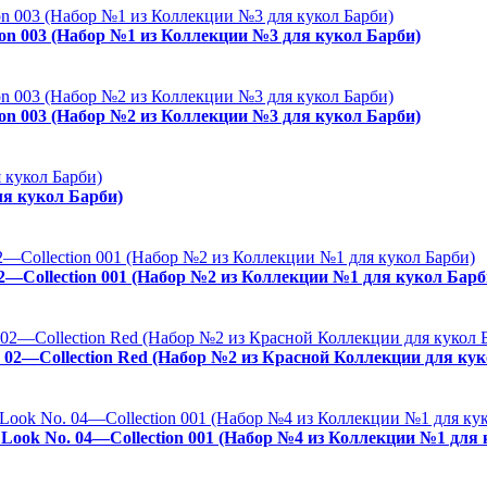
ion 003 (Набор №1 из Коллекции №3 для кукол Барби)
ion 003 (Набор №2 из Коллекции №3 для кукол Барби)
ля кукол Барби)
02—Collection 001 (Набор №2 из Коллекции №1 для кукол Барб
. 02—Collection Red (Набор №2 из Красной Коллекции для кук
es Look No. 04—Collection 001 (Набор №4 из Коллекции №1 для