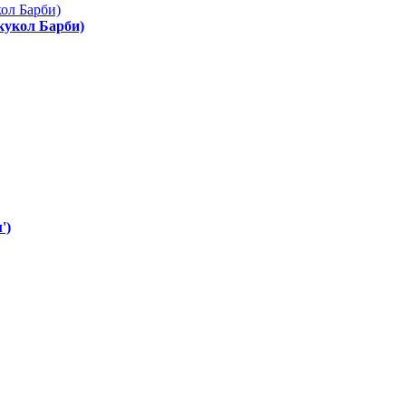
 кукол Барби)
')