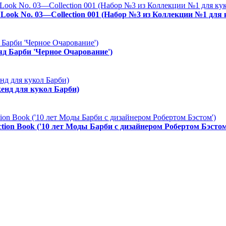
es Look No. 03—Collection 001 (Набор №3 из Коллекции №1 для
ряд Барби 'Черное Очарование')
енд для кукол Барби)
ction Book ('10 лет Моды Барби с дизайнером Робертом Бэстом