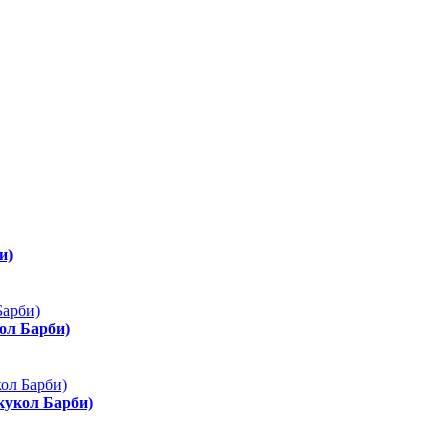
и)
ол Барби)
 кукол Барби)