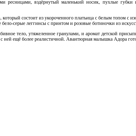
ыми ресницами, вздёрнутый маленький носик, пухлые губки 
, который состоит из укороченного платьица с белым топом с и
е бело-серые леггинсы с принтом и розовые ботиночки из иску
абивное тело, утяжеленное гранулами, и аромат детской присып
гру с ней ещё более реалистичной. Авантюрная малышка Адора го