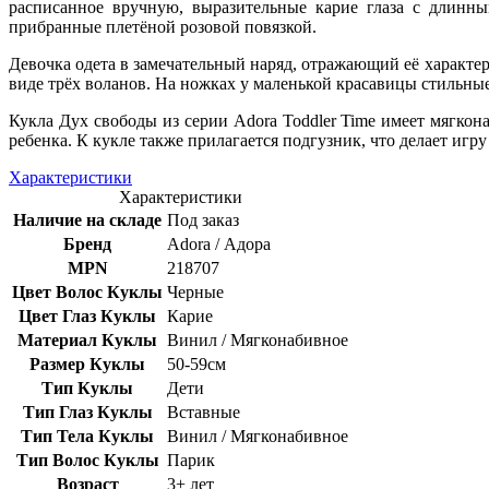
расписанное вручную, выразительные карие глаза с длинн
прибранные плетёной розовой повязкой.
Девочка одета в замечательный наряд, отражающий её характер
виде трёх воланов. На ножках у маленькой красавицы стильны
Кукла Дух свободы из серии Adora Toddler Time имеет мягкон
ребенка. К кукле также прилагается подгузник, что делает и
Характеристики
Характеристики
Наличие на складе
Под заказ
Бренд
Adora / Адора
MPN
218707
Цвет Волос Куклы
Черные
Цвет Глаз Куклы
Карие
Материал Куклы
Винил / Мягконабивное
Размер Куклы
50-59см
Тип Куклы
Дети
Тип Глаз Куклы
Вставные
Тип Тела Куклы
Винил / Мягконабивное
Тип Волос Куклы
Парик
Возраст
3+ лет