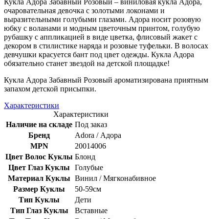
Кукла Адора Забавный Розовый – виниловая кукла Адора,
очаровательная девочка с золотыми локонами и
выразительными голубыми глазами. Адора носит розовую
юбку с воланами и модным цветочным принтом, голубую
рубашку с аппликацией в виде цветка, флисовый жакет с
декором в стилистике наряда и розовые туфельки. В волосах
девчушки красуется бант под цвет одежды. Кукла Адора
обязательно станет звездой на детской площадке!
Кукла Адора Забавный Розовый ароматизирована приятным
запахом детской присыпки.
Характеристики
Характеристики
Наличие на складе
Под заказ
Бренд
Adora / Адора
MPN
20014006
Цвет Волос Куклы
Блонд
Цвет Глаз Куклы
Голубые
Материал Куклы
Винил / Мягконабивное
Размер Куклы
50-59см
Тип Куклы
Дети
Тип Глаз Куклы
Вставные