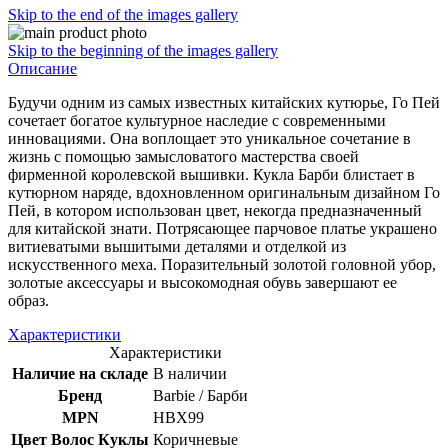
Skip to the end of the images gallery
Skip to the beginning of the images gallery
Описание
Будучи одним из самых известных китайских кутюрье, Го Пей
сочетает богатое культурное наследие с современными
инновациями. Она воплощает это уникальное сочетание в
жизнь с помощью замысловатого мастерства своей
фирменной королевской вышивки. Кукла Барби блистает в
кутюрном наряде, вдохновленном оригинальным дизайном Го
Пей, в котором использован цвет, некогда предназначенный
для китайской знати. Потрясающее парчовое платье украшено
витиеватыми вышитыми деталями и отделкой из
искусственного меха. Поразительный золотой головной убор,
золотые аксессуары и высокомодная обувь завершают ее
образ.
Характеристики
Характеристики
Наличие на складе
В наличии
Бренд
Barbie / Барби
MPN
HBX99
Цвет Волос Куклы
Коричневые