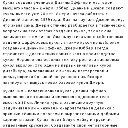
Кукла создана ученицей Дианны Эффнер и мастером
высшего класса – Джери Юббер. Дианна и Джери создают
куклы вместе уже 20 лет. Джери начала работать с
Дианной в апреле 1989 года. Дианна научила Джери всему,
что знала сама. Джери отлично разбирается в технических
вопросах на всех этапах создания кукол, так как она
занимается этим лично. Она выпустила много собственных
изданий фарфоровых кукол, а также кукол по шаблонам,
созданным Дианной Эффнер. Джери Юббер всегда
стремится к достижению новых высот в производстве
кукол. Недавно она освоила технику росписи виниловых
кукол акрилом. Это одни из первых виниловых кукол
дизайнера, выполненные с высоким мастерством и
пользующиеся большой популярностью. Вскоре
планируется выпуск новых базовых кукол Джери.
Кукла Ким – коллекционная кукла Дианны Эффнер,
выполненная из винила и имеющая подвижное тело
высотой 33 см. Личико куклы расписано вручную.
Задумчивая Ким – нежная и очаровательная девочка с
прямыми тёмными волосами и выразительными добрыми
карими глазами. Кукла носит белую майку и трусики,
отделанные кружевом. Создавайте свои неповторимые