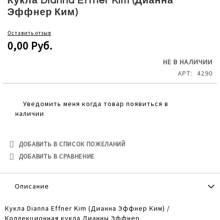
Кукла Dianna Effner Kim (Дианна
the
Эффнер Ким)
beginning
of
Оставить отзыв
the
0,00 Руб.
images
gallery
НЕ В НАЛИЧИИ
АРТ
4290
Уведомить меня когда товар появиться в
наличии
ДОБАВИТЬ В СПИСОК ПОЖЕЛАНИЙ
ДОБАВИТЬ В СРАВНЕНИЕ
Описание
Кукла Dianna Effner Kim (Дианна Эффнер Ким) /
Коллекционная кукла Дианны Эффнер