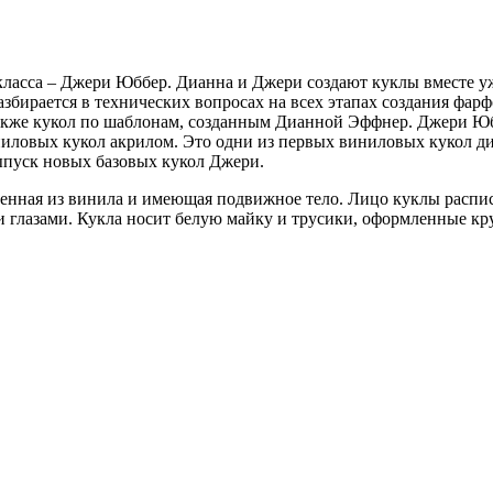
асса – Джери Юббер. Дианна и Джери создают куклы вместе уже 
збирается в технических вопросах на всех этапах создания фарф
акже кукол по шаблонам, созданным Дианной Эффнер. Джери Юб
ниловых кукол акрилом. Это одни из первых виниловых кукол д
ыпуск новых базовых кукол Джери.
нная из винила и имеющая подвижное тело. Лицо куклы распис
глазами. Кукла носит белую майку и трусики, оформленные кр