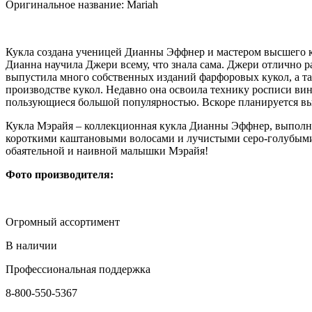
Оригинальное название: Mariah
Кукла создана ученицей Дианны Эффнер и мастером высшего кл
Дианна научила Джери всему, что знала сама. Джери отлично ра
выпустила много собственных изданий фарфоровых кукол, а т
производстве кукол. Недавно она освоила технику росписи ви
пользующиеся большой популярностью. Вскоре планируется в
Кукла Мэрайя – коллекционная кукла Дианны Эффнер, выполне
короткими каштановыми волосами и лучистыми серо-голубыми 
обаятельной и наивной малышки Мэрайя!
Фото производителя:
Огромный ассортимент
В наличии
Профессиональная поддержка
8-800-550-5367