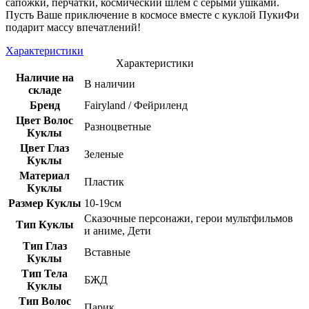
сапожки, перчатки, космический шлем с серыми ушками.
Пусть Ваше приключение в космосе вместе с куклой ПукиФи
подарит массу впечатлений!
Характеристики
Характеристики
Наличие на
В наличии
складе
Бренд
Fairyland / Фейриленд
Цвет Волос
Разноцветные
Куклы
Цвет Глаз
Зеленые
Куклы
Материал
Пластик
Куклы
Размер Куклы
10-19см
Сказочные персонажи, герои мультфильмов
Тип Куклы
и аниме, Дети
Тип Глаз
Вставные
Куклы
Тип Тела
БЖД
Куклы
Тип Волос
Парик