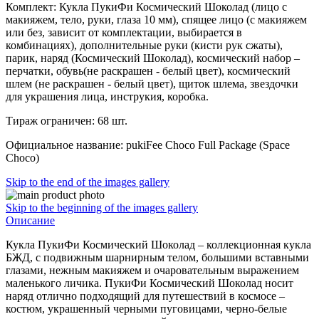
Комплект: Кукла ПукиФи Космический Шоколад (лицо с
макияжем, тело, руки, глаза 10 мм), спящее лицо (с макияжем
или без, зависит от комплектации, выбирается в
комбинациях), дополнительные руки (кисти рук сжаты),
парик, наряд (Космический Шоколад), космический набор –
перчатки, обувь(не раскрашен - белый цвет), космический
шлем (не раскрашен - белый цвет), щиток шлема, звездочки
для украшения лица, инструкия, коробка.
Тираж ограничен: 68 шт.
Официальное название: pukiFee Choco Full Package (Space
Choco)
Skip to the end of the images gallery
Skip to the beginning of the images gallery
Описание
Кукла ПукиФи Космический Шоколад – коллекционная кукла
БЖД, с подвижным шарнирным телом, большими вставными
глазами, нежным макияжем и очаровательным выражением
маленького личика. ПукиФи Космический Шоколад носит
наряд отлично подходящий для путешествий в космосе –
костюм, украшенный черными пуговицами, черно-белые