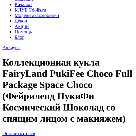
Качалки
КЛУБ Cdolls.ru
Модели автомобилей
Декор
Акции
Помощь
Блог
Аккаунт
Коллекционная кукла
FairyLand PukiFee Choco Full
Package Space Choco
(Фейриленд ПукиФи
Космический Шоколад со
спящим лицом с макияжем)
Оставить отзыв