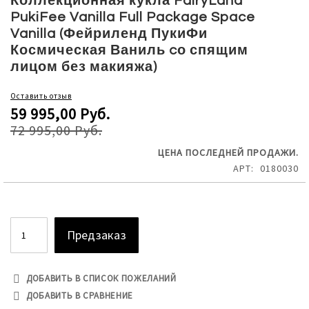
Коллекционная кукла FairyLand
the
PukiFee Vanilla Full Package Space
beginning
Vanilla (Фейриленд ПукиФи
of
Космическая Ваниль cо спящим
the
лицом без макияжа)
images
gallery
Оставить отзыв
59 995,00 Руб.
72 995,00 Руб.
ЦЕНА ПОСЛЕДНЕЙ ПРОДАЖИ.
АРТ
0180030
Предзаказ
ДОБАВИТЬ В СПИСОК ПОЖЕЛАНИЙ
ДОБАВИТЬ В СРАВНЕНИЕ