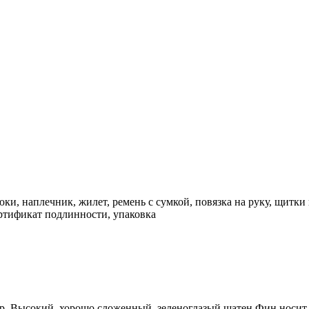
ки, наплечник, жилет, ремень с сумкой, повязка на руку, щитки
ертификат подлинности, упаковка
ер. Высокий, хорошо сложенный, зеленоглазый шатен Фин носит