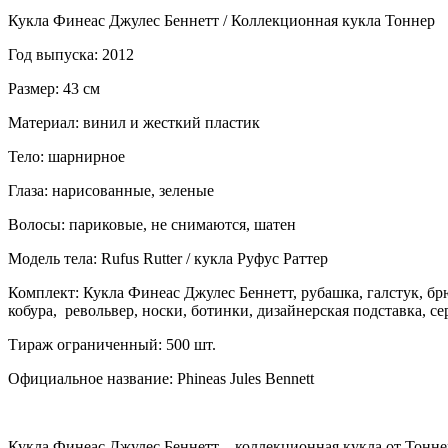
Кукла Финеас Джулес Беннетт / Коллекционная кукла Тоннер
Год выпуска: 2012
Размер: 43 см
Материал: винил и жесткий пластик
Тело: шарнирное
Глаза: нарисованные, зеленые
Волосы: париковые, не снимаются, шатен
Модель тела: Rufus Rutter / кукла Руфус Раттер
Комплект: Кукла Финеас Джулес Беннетт, рубашка, галстук, брю
кобура, револьвер, носки, ботинки, дизайнерская подставка, с
Тираж ограниченный: 500 шт.
Официальное название: Phineas Jules Bennett
Кукла Финеас Джулес Беннетт – коллекционная кукла от Тонн