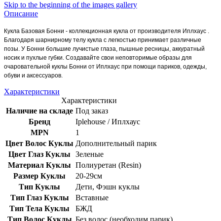
Skip to the beginning of the images gallery
Описание
Кукла Базовая Бонни - коллекционная кукла от производителя Иплхаус .
Благодаря шарнирному телу кукла с легкостью принимает различные
позы. У Бонни большие лучистые глаза, пышные ресницы, аккуратный
носик и пухлые губки. Создавайте свои неповторимые образы для
очаровательной куклы Бонни от Иплхаус при помощи париков, одежды,
обуви и аксессуаров.
Характеристики
Характеристики
Наличие на складе
Под заказ
Бренд
Iplehouse / Иплхаус
MPN
1
Цвет Волос Куклы
Дополнительный парик
Цвет Глаз Куклы
Зеленые
Материал Куклы
Полиуретан (Resin)
Размер Куклы
20-29см
Тип Куклы
Дети, Фэшн куклы
Тип Глаз Куклы
Вставные
Тип Тела Куклы
БЖД
Тип Волос Куклы
Без волос (необходим парик)