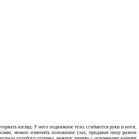
рвать взгляд. У него подвижное тело, сгибаются руки и ноги,
сами, можно изменять положение глаз, придавая лицу разное
е волосы голубого оттенка, нежное личико с огромными карими