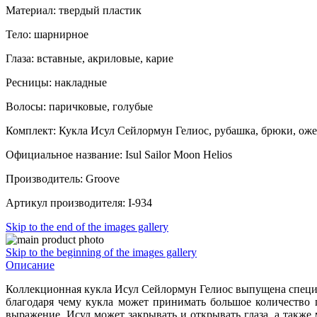
Материал: твердый пластик
Тело: шарнирное
Глаза: вставные, акриловые, карие
Ресницы: накладные
Волосы: паричковые, голубые
Комплект: Кукла Исул Сейлормун Гелиос, рубашка, брюки, ожер
Официальное название: Isul Sailor Moon Helios
Производитель: Groove
Артикул производителя: I-934
Skip to the end of the images gallery
Skip to the beginning of the images gallery
Описание
Коллекционная кукла Исул Сейлормун Гелиос выпущена специал
благодаря чему кукла может принимать большое количество 
выражение. Исул может закрывать и открывать глаза, а также