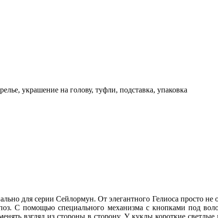
елье, украшение на голову, туфли, подставка, упаковка
ьно для серии Сейлормун. От элегантного Гелиоса просто не ото
поз. С помощью специального механизма с кнопками под воло
 менять взгляд из стороны в сторону. У куклы короткие светлы